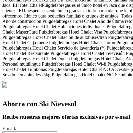
Jaca. El Hotel ChaletPuigdefabregas es el único hotel en Jaca que di
clientes. El huésped se siente único gracias al trato particular que le
ofrecemos. Idóneo para pequeñas familias o grupos de amigos. Todas las 
Año de construcción
Puigdefabregas Hotel Chalet
Año de última ref
Puigdefabregas Hotel Chalet
Habitaciones individuales
Puigdefabrega
Chalet
MasterCard
Puigdefabregas Hotel Chalet
Visa
Puigdefabregas
Puigdefabregas Hotel Chalet
Estación de autobuses/tren
Puigdefabreg
Hotel Chalet
Caja fuerte
Puigdefabregas Hotel Chalet
Jardín
Puigdefa
Puigdefabregas Hotel Chalet
Servicio de lavandería (*)
Puigdefabrega
Hotel Chalet
Restaurante
Puigdefabregas Hotel Chalet
Televisión
Pui
Puigdefabregas Hotel Chalet
Ducha
Puigdefabregas Hotel Chalet
Alqu
Personal multilingüe
Puigdefabregas Hotel Chalet
Wi-fi
Puigdefabreg
Hotel Chalet
Tumbonas
Puigdefabregas Hotel Chalet
NO Accesible p
Se admiten animales -5kg
Puigdefabregas Hotel Chalet
NO Se admite
Ahorra con Ski Nievesol
Recibe nuestras mejores ofertas exclusivas por e-mail
E-mail: