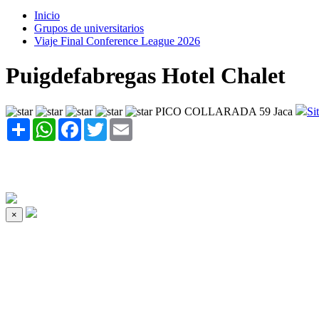
Inicio
Grupos de universitarios
Viaje Final Conference League 2026
Puigdefabregas Hotel Chalet
PICO COLLARADA 59 Jaca
Si
Share
WhatsApp
Facebook
Twitter
Email
×