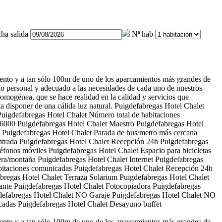
ha salida
Nª hab
iento y a tan sólo 100m de uno de los aparcamientos más grandes de
io personal y adecuado a las necesidades de cada uno de nuestros
a homogénea, que se hace realidad en la calidad y servicios que
a disponer de una cálida luz natural.
Puigdefabregas Hotel Chalet
Puigdefabregas Hotel Chalet
Número total de habitaciones
 6000
Puigdefabregas Hotel Chalet
Maestro
Puigdefabregas Hotel
Puigdefabregas Hotel Chalet
Parada de bus/metro más cercana
ntrada
Puigdefabregas Hotel Chalet
Recepción 24h
Puigdefabregas
léfonos móviles
Puigdefabregas Hotel Chalet
Espacio para bicicletas
tera/montaña
Puigdefabregas Hotel Chalet
Internet
Puigdefabregas
itaciones comunicadas
Puigdefabregas Hotel Chalet
Recepción 24h
bregas Hotel Chalet
Terraza Solarium
Puigdefabregas Hotel Chalet
ante
Puigdefabregas Hotel Chalet
Fotocopiadora
Puigdefabregas
defabregas Hotel Chalet
NO Garaje
Puigdefabregas Hotel Chalet
NO
cadas
Puigdefabregas Hotel Chalet
Desayuno buffet
iento y a tan sólo 100m de uno de los aparcamientos más grandes de