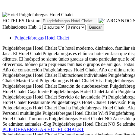
HOTELES
Destino
S
Habitaciones
Hab. 1
Buscar
Puigdefabregas Hotel Chalet
Puigdefabregas Hotel Chalet
Un hotel moderno, dinámico, familiar si
Jaca. El Hotel ChaletPuigdefabregas es el único hotel en Jaca que di
clientes. El huésped se siente único gracias al trato particular que le
ofrecemos. Idóneo para pequeñas familias o grupos de amigos. Todas las 
Año de construcción
Puigdefabregas Hotel Chalet
Año de última ref
Puigdefabregas Hotel Chalet
Habitaciones individuales
Puigdefabrega
Chalet
MasterCard
Puigdefabregas Hotel Chalet
Visa
Puigdefabregas
Puigdefabregas Hotel Chalet
Estación de autobuses/tren
Puigdefabreg
Hotel Chalet
Caja fuerte
Puigdefabregas Hotel Chalet
Jardín
Puigdefa
Puigdefabregas Hotel Chalet
Servicio de lavandería (*)
Puigdefabrega
Hotel Chalet
Restaurante
Puigdefabregas Hotel Chalet
Televisión
Pui
Puigdefabregas Hotel Chalet
Ducha
Puigdefabregas Hotel Chalet
Alqu
Personal multilingüe
Puigdefabregas Hotel Chalet
Wi-fi
Puigdefabreg
Hotel Chalet
Tumbonas
Puigdefabregas Hotel Chalet
NO Accesible p
Se admiten animales -5kg
Puigdefabregas Hotel Chalet
NO Se admite
PUIGDEFABREGAS HOTEL CHALET
Puigdefabregas Hotel Chalet
Un hotel moderno, dinámico, familiar si