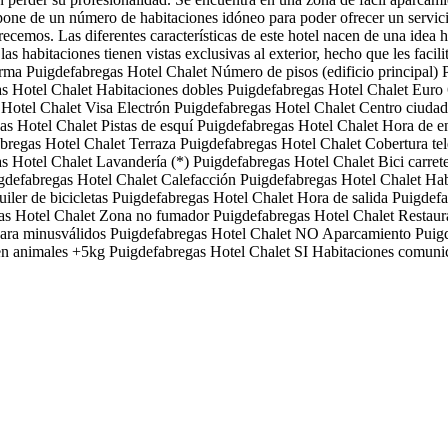
spone de un número de habitaciones idóneo para poder ofrecer un servic
 ofrecemos. Las diferentes características de este hotel nacen de una ide
habitaciones tienen vistas exclusivas al exterior, hecho que les facilit
orma
Puigdefabregas Hotel Chalet
Número de pisos (edificio principal)
s Hotel Chalet
Habitaciones dobles
Puigdefabregas Hotel Chalet
Euro
 Hotel Chalet
Visa Electrón
Puigdefabregas Hotel Chalet
Centro ciudad
as Hotel Chalet
Pistas de esquí
Puigdefabregas Hotel Chalet
Hora de e
bregas Hotel Chalet
Terraza
Puigdefabregas Hotel Chalet
Cobertura te
s Hotel Chalet
Lavandería (*)
Puigdefabregas Hotel Chalet
Bici carre
gdefabregas Hotel Chalet
Calefacción
Puigdefabregas Hotel Chalet
Hab
iler de bicicletas
Puigdefabregas Hotel Chalet
Hora de salida
Puigdefa
as Hotel Chalet
Zona no fumador
Puigdefabregas Hotel Chalet
Restaur
ara minusválidos
Puigdefabregas Hotel Chalet
NO Aparcamiento
Puig
n animales +5kg
Puigdefabregas Hotel Chalet
SI Habitaciones comuni