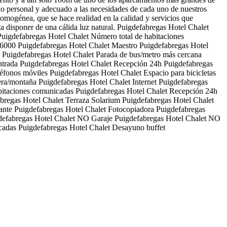
io personal y adecuado a las necesidades de cada uno de nuestros
a homogénea, que se hace realidad en la calidad y servicios que
a disponer de una cálida luz natural.
Puigdefabregas Hotel Chalet
Puigdefabregas Hotel Chalet
Número total de habitaciones
 6000
Puigdefabregas Hotel Chalet
Maestro
Puigdefabregas Hotel
Puigdefabregas Hotel Chalet
Parada de bus/metro más cercana
ntrada
Puigdefabregas Hotel Chalet
Recepción 24h
Puigdefabregas
léfonos móviles
Puigdefabregas Hotel Chalet
Espacio para bicicletas
tera/montaña
Puigdefabregas Hotel Chalet
Internet
Puigdefabregas
itaciones comunicadas
Puigdefabregas Hotel Chalet
Recepción 24h
bregas Hotel Chalet
Terraza Solarium
Puigdefabregas Hotel Chalet
ante
Puigdefabregas Hotel Chalet
Fotocopiadora
Puigdefabregas
defabregas Hotel Chalet
NO Garaje
Puigdefabregas Hotel Chalet
NO
cadas
Puigdefabregas Hotel Chalet
Desayuno buffet