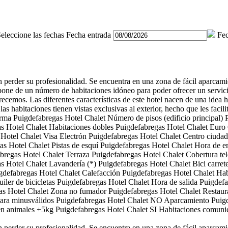
eleccione las fechas
Fecha entrada
Fec
n perder su profesionalidad. Se encuentra en una zona de fácil aparcam
spone de un número de habitaciones idóneo para poder ofrecer un servic
 ofrecemos. Las diferentes características de este hotel nacen de una ide
habitaciones tienen vistas exclusivas al exterior, hecho que les facilit
orma
Puigdefabregas Hotel Chalet
Número de pisos (edificio principal)
s Hotel Chalet
Habitaciones dobles
Puigdefabregas Hotel Chalet
Euro
 Hotel Chalet
Visa Electrón
Puigdefabregas Hotel Chalet
Centro ciudad
as Hotel Chalet
Pistas de esquí
Puigdefabregas Hotel Chalet
Hora de e
bregas Hotel Chalet
Terraza
Puigdefabregas Hotel Chalet
Cobertura te
s Hotel Chalet
Lavandería (*)
Puigdefabregas Hotel Chalet
Bici carre
gdefabregas Hotel Chalet
Calefacción
Puigdefabregas Hotel Chalet
Hab
iler de bicicletas
Puigdefabregas Hotel Chalet
Hora de salida
Puigdefa
as Hotel Chalet
Zona no fumador
Puigdefabregas Hotel Chalet
Restaur
ara minusválidos
Puigdefabregas Hotel Chalet
NO Aparcamiento
Puig
n animales +5kg
Puigdefabregas Hotel Chalet
SI Habitaciones comuni
n perder su profesionalidad. Se encuentra en una zona de fácil aparcam