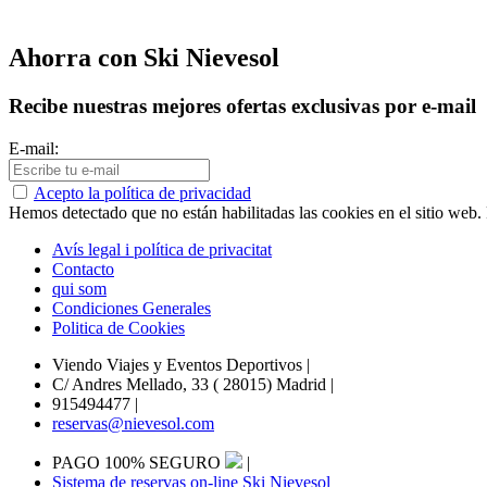
Ahorra con Ski Nievesol
Recibe nuestras mejores ofertas exclusivas por e-mail
E-mail:
Acepto la política de privacidad
Hemos detectado que no están habilitadas las cookies en el sitio web. P
Avís legal i política de privacitat
Contacto
qui som
Condiciones Generales
Politica de Cookies
Viendo Viajes y Eventos Deportivos
|
C/ Andres Mellado, 33 ( 28015) Madrid
|
915494477
|
reservas@nievesol.com
PAGO 100% SEGURO
|
Sistema de reservas on-line Ski Nievesol