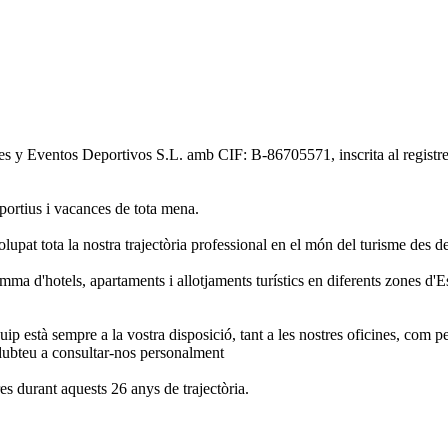
jes y Eventos Deportivos S.L.
amb CIF: B-86705571, inscrita al registre
portius i vacances de tota mena.
 tota la nostra trajectòria professional en el món del turisme des de l'
ma d'hotels, apartaments i allotjaments turístics en diferents zones d'E
p està sempre a la vostra disposició, tant a les nostres oficines, com pe
dubteu a consultar-nos personalment
es durant aquests 26 anys de trajectòria.