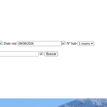
Date out
Nª hab
Buscar